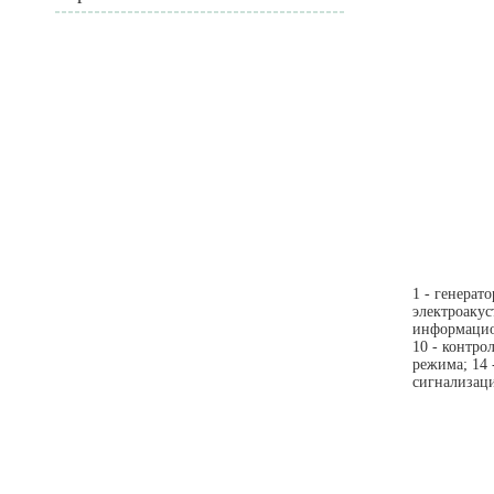
1 - генерат
электроакус
информацион
10 - контро
режима; 14 
сигнализац